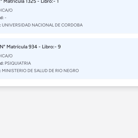
° Matrícula
1325 -
Libro:
- 1
ICA/O
d:
-
:
UNIVERSIDAD NACIONAL DE CORDOBA
N° Matrícula
934 -
Libro:
- 9
ICA/O
d:
PSIQUIATRIA
:
MINISTERIO DE SALUD DE RIO NEGRO