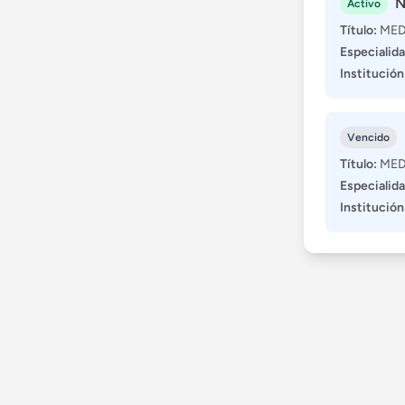
N
Activo
Título:
MED
Especialida
Institución
Vencido
Título:
MED
Especialida
Institución